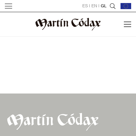
ES
|
EN
|
GL