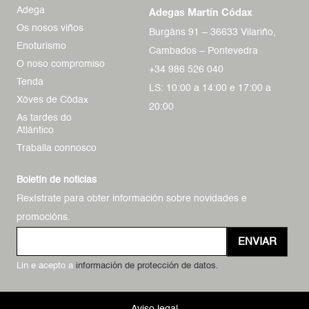
Adega
Adegas Martín Códax
Os nosos viños
Burgáns 91 – 36633 Vilariño,
Enoturismo
Cambados – Pontevedra
O noso compromiso
+34 986 526 040
Tenda
LS: 10:00 a 14:00 e 17:00 a
Xóves de Códax
20:00
As tardes do
Atlántico
Traballa connosco
Boletín de noticias
Rexístrate para obter información sobre novidades e
promocións.
ENVIAR
Lin e acepto a
información de protección de datos.
Aviso legal