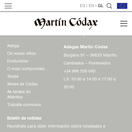
ES
|
EN
|
GL
Adega
Adegas Martín Códax
Os nosos viños
Burgáns 91 – 36633 Vilariño,
Enoturismo
Cambados – Pontevedra
O noso compromiso
+34 986 526 040
Tenda
LS: 10:00 a 14:00 e 17:00 a
Xóves de Códax
20:00
As tardes do
Atlántico
Traballa connosco
Boletín de noticias
Rexístrate para obter información sobre novidades e