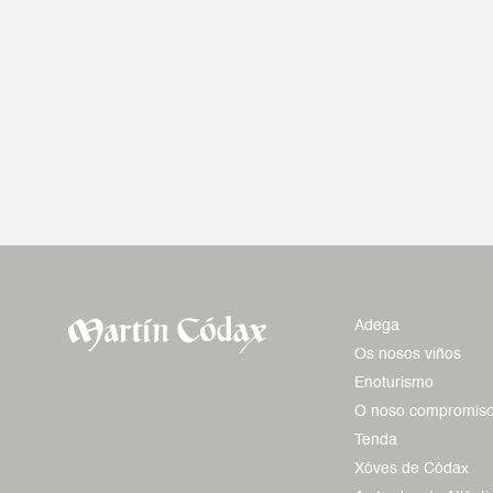
Adega
Os nosos viños
Enoturismo
O noso compromis
Tenda
Xóves de Códax