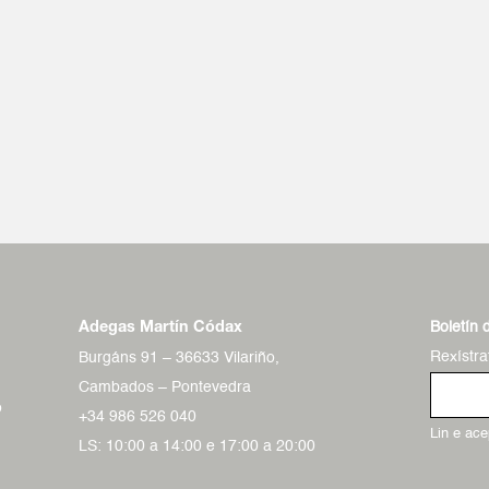
Boletín 
Adegas Martín Códax
Rexístra
Burgáns 91 – 36633 Vilariño,
Cambados – Pontevedra
o
+34 986 526 040
Lin e ac
LS: 10:00 a 14:00 e 17:00 a 20:00