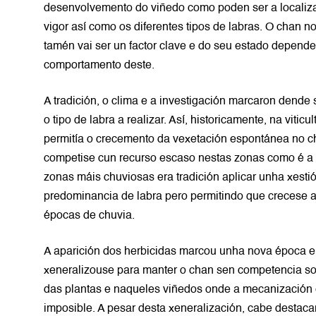
desenvolvemento do viñedo como poden ser a localizac
vigor así como os diferentes tipos de labras. O chan n
tamén vai ser un factor clave e do seu estado depend
comportamento deste.
A tradición, o clima e a investigación marcaron dende
o tipo de labra a realizar. Así, historicamente, na vitic
permitía o crecemento da vexetación espontánea no c
competise cun recurso escaso nestas zonas como é a
zonas máis chuviosas era tradición aplicar unha xesti
predominancia de labra pero permitindo que crecese a
épocas de chuvia.
A aparición dos herbicidas marcou unha nova época e
xeneralizouse para manter o chan sen competencia so
das plantas e naqueles viñedos onde a mecanización 
imposible. A pesar desta xeneralización, cabe destac