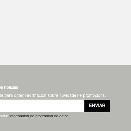
de noticias
te para obter información sobre novidades e promocións.
ENVIAR
epto a
información de protección de datos.