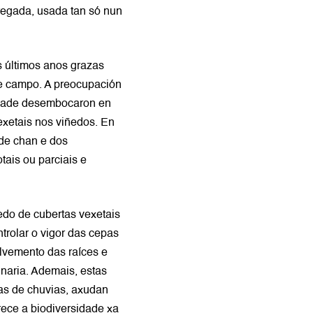
regada, usada tan só nun
 últimos anos grazas
te campo. A preocupación
lidade desembocaron en
exetais nos viñedos. En
 de chan e dos
tais ou parciais e
do de cubertas vexetais
trolar o vigor das cepas
lvemento das raíces e
naria. Ademais, estas
as de chuvias, axudan
rece a biodiversidade xa