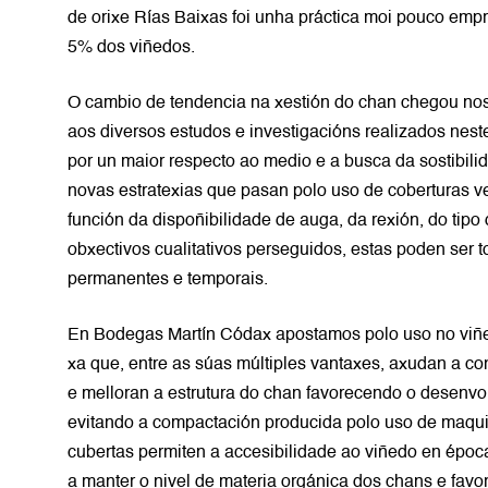
de orixe Rías Baixas foi unha práctica moi pouco emp
5% dos viñedos.
O cambio de tendencia na xestión do chan chegou nos
aos diversos estudos e investigacións realizados nes
por un maior respecto ao medio e a busca da sostibi
novas estratexias que pasan polo uso de coberturas v
función da dispoñibilidade de auga, da rexión, do tipo
obxectivos cualitativos perseguidos, estas poden ser to
permanentes e temporais.
En Bodegas Martín Códax apostamos polo uso no viñe
xa que, entre as súas múltiples vantaxes, axudan a con
e melloran a estrutura do chan favorecendo o desenvo
evitando a compactación producida polo uso de maqui
cubertas permiten a accesibilidade ao viñedo en époc
a manter o nivel de materia orgánica dos chans e favo