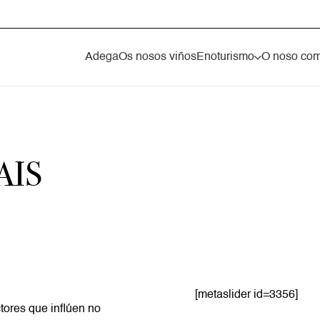
Adega
Os nosos viños
Enoturismo
O noso co
AIS
[metaslider id=3356]
tores que inflúen no