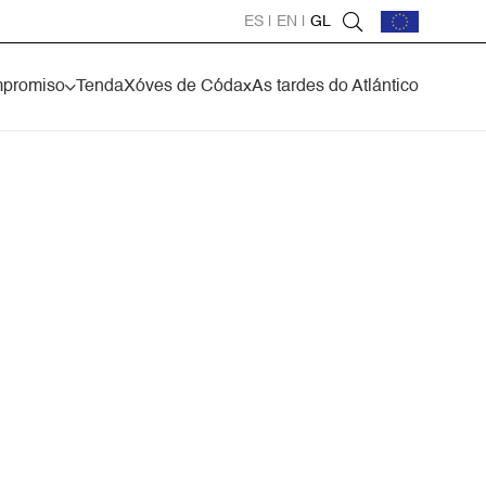
ES
|
EN
|
GL
mpromiso
Tenda
Xóves de Códax
As tardes do Atlántico