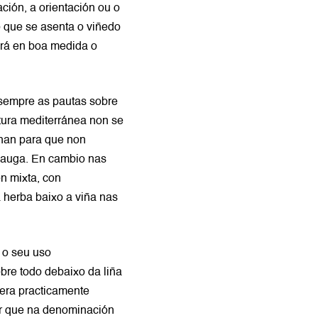
ión, a orientación ou o
o que se asenta o viñedo
erá en boa medida o
 sempre as pautas sobre
ultura mediterránea non se
han para que non
 auga. En cambio nas
ón mixta, con
 herba baixo a viña nas
 o seu uso
bre todo debaixo da liña
era practicamente
ar que na denominación