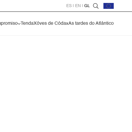
ES
|
EN
|
GL
mpromiso
Tenda
Xóves de Códax
As tardes do Atlántico