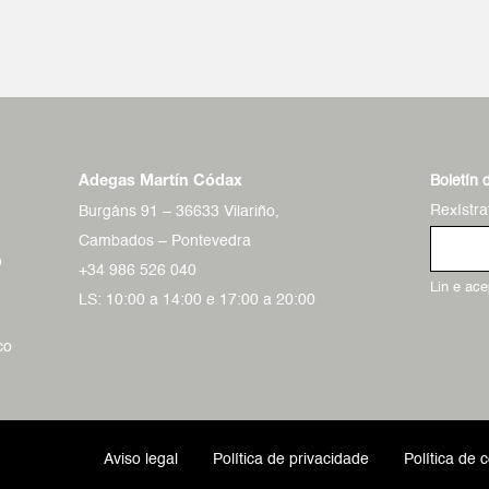
Boletín 
Adegas Martín Códax
Rexístra
Burgáns 91 – 36633 Vilariño,
Cambados – Pontevedra
o
+34 986 526 040
Lin e ac
LS: 10:00 a 14:00 e 17:00 a 20:00
co
Aviso legal
Política de privacidade
Política de 