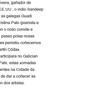
Rivera, gañador de
 EE.UU.; o indio Sandeep
e as galegas Guadi
stina Pato (pianista e
ron o noso convite e
n paseo polas nosas
les permitiu coñecernos
artín Códax.
articipara no Galician
 Pato, estas xornadas
sentes na Cidade da
 de dar a coñecer as
 dos artistas.