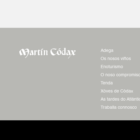
Adega
Os nosos viños
Enoturismo
O noso compromis
Tenda
Xóves de Códax
As tardes do Atlánti
Traballa connosco