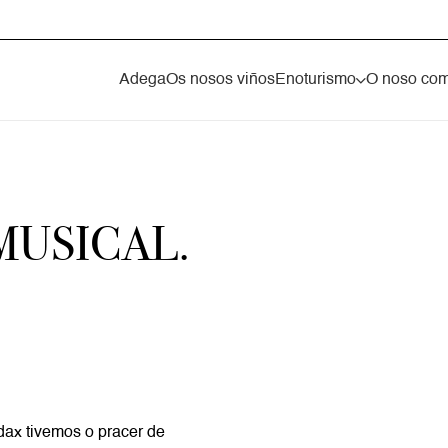
Adega
Os nosos viños
Enoturismo
O noso co
MUSICAL.
dax tivemos o pracer de