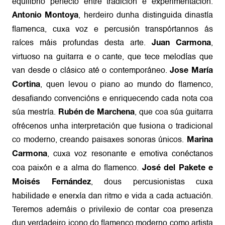
equilibrio perfecto entre tradición e experimentación.
, herdeiro dunha distinguida dinastía
Antonio Montoya
flamenca, cuxa voz e percusión transpórtannos ás
raíces máis profundas desta arte.
,
Juan Carmona
virtuoso na guitarra e o cante, que tece melodías que
van desde o clásico até o contemporáneo.
Jose María
, quen levou o piano ao mundo do flamenco,
Cortina
desafiando convencións e enriquecendo cada nota coa
súa mestría.
, que coa súa guitarra
Rubén de Marchena
ofrécenos unha interpretación que fusiona o tradicional
co moderno, creando paisaxes sonoras únicos.
Marina
, cuxa voz resonante e emotiva conéctanos
Carmona
coa paixón e a alma do flamenco.
José del Pakete e
, dous percusionistas cuxa
Moisés Fernández
habilidade e enerxía dan ritmo e vida a cada actuación.
Teremos ademáis o privilexio de contar coa presenza
dun verdadeiro icono do flamenco moderno como artista