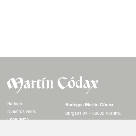
Bodega
Bodegas Martín Códax
Nuestros vinos
Burgáns 91 – 36633 Vilariño,
Enoturismo
Cambados – Pontevedra
Nuestro
+34 986 526 040
compromiso