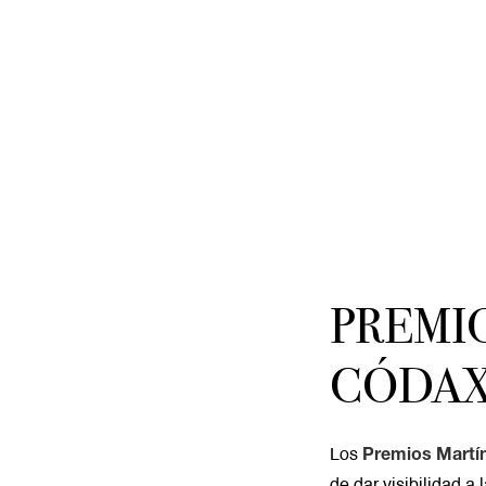
PREMI
CÓDAX
Los
Premios Martí
de dar visibilidad a