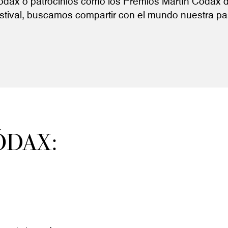
dax o patrocinios como los Premios Martín Códax de
ival, buscamos compartir con el mundo nuestra pasi
ÓDAX: