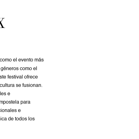
X
 como el evento más
n géneros como el
te festival ofrece
cultura se fusionan.
les e
ompostela para
cionales e
ica de todos los