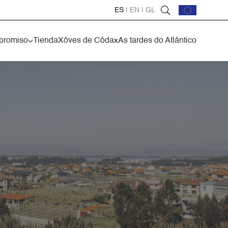
ES
|
EN
|
GL
promiso
Tienda
Xóves de Códax
As tardes do Atlántico