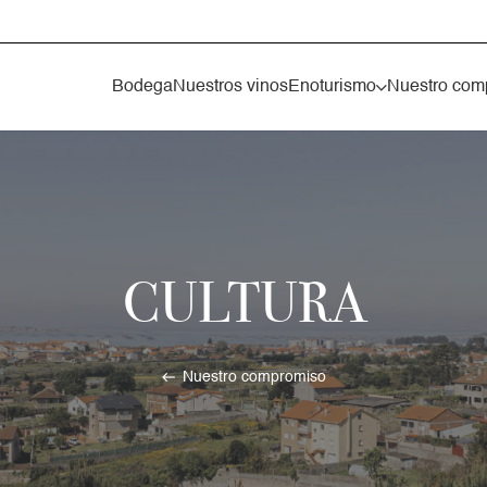
Bodega
Nuestros vinos
Enoturismo
Nuestro com
CULTURA
west
Nuestro compromiso