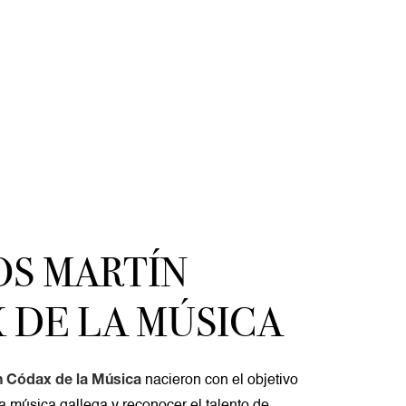
OS MARTÍN
 DE LA MÚSICA
nacieron con el objetivo
n Códax de la Música
 la música gallega y reconocer el talento de