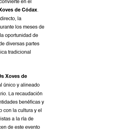
convierte en el
.
Xoves de Códax
irecto, la
Durante los meses de
 la oportunidad de
 de diversas partes
ca tradicional
Os Xoves de
ral único y alineado
rio. La recaudación
ntidades benéficas y
 con la cultura y el
stas a la ría de
cen de este evento