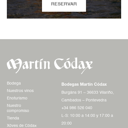
RESERVAR
Bodega
Bodegas Martín Códax
Nuestros vinos
Burgáns 91 – 36633 Vilariño,
Enoturismo
Cambados – Pontevedra
Nuestro
+34 986 526 040
compromiso
L-S: 10:00 a 14:00 y 17:00 a
Tienda
20:00
Xóves de Códax