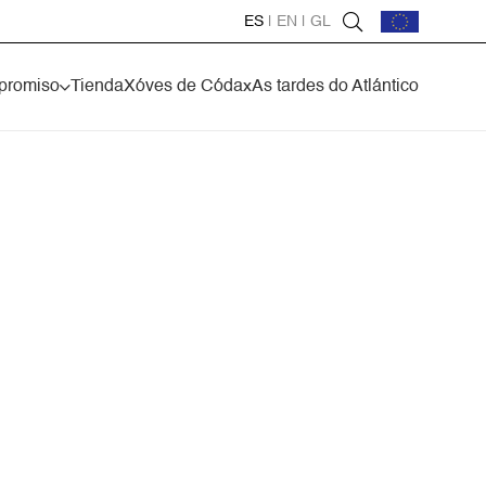
ES
|
EN
|
GL
promiso
Tienda
Xóves de Códax
As tardes do Atlántico