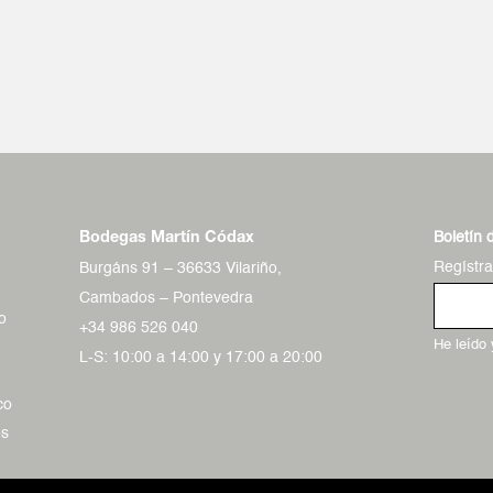
Boletín 
Bodegas Martín Códax
Regístr
Burgáns 91 – 36633 Vilariño,
Cambados – Pontevedra
o
+34 986 526 040
He leído
L-S: 10:00 a 14:00 y 17:00 a 20:00
co
os