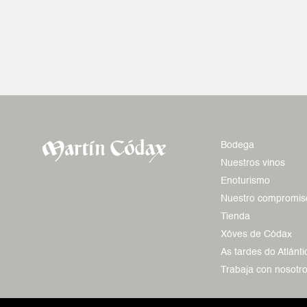
Bodega
Nuestros vinos
Enoturismo
Nuestro compromis
Tienda
Xóves de Códax
As tardes do Atlánti
Trabaja con nosotr