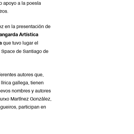
o apoyo a la poesía
ros.
ez en la presentación de
angarda Artística
que tuvo lugar el
a
n Space
de Santiago de
iferentes autores que,
lírica gallega, tienen
uevos nombres y autores
Xurxo Martínez González,
gueiros, participan en