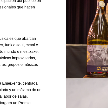
ticipación del público en
ofesionales que hacen
musicales que abarcan
s, funk e soul; metal e
 do mundo e mestizaxe;
músicas improvisadas;
stras, grupos e músicas
ta Emerxente, centrada
ctoria y un máximo de un
 labor de salas,
otorgará un Premio