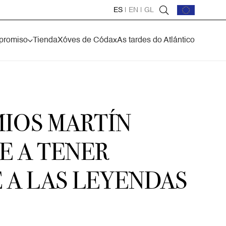
ES
|
EN
|
GL
promiso
Tienda
Xóves de Códax
As tardes do Atlántico
MIOS MARTÍN
E A TENER
 A LAS LEYENDAS