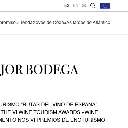
ES
|
EN
|
GL
promiso
Tienda
Xóves de Códax
As tardes do Atlántico
EJOR BODEGA
RISMO “RUTAS DEL VINO DE ESPAÑA”
 THE VI WINE TOURISM AWARDS «WINE
MENTO NOS VI PREMIOS DE ENOTURISMO