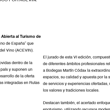
DOS POR ACEVIN.
Abierta al Turismo de
Vino de España” que
del Vino (
ACEVIN
).
El jurado de esta VI edición, compues
ovidas dentro de la
de diferentes ámbitos profesionales re
 país y suponen un
a Bodegas Martín Códax la extraordina
sarrollo de la oferta
espacios, su calidad y apuesta por la 
sas integradas en Rutas
de servicios y experiencias ofertadas
los valores y tradiciones locales.
Destacan también, el acertado enfoque
enoturismo, utilizando recursos moder