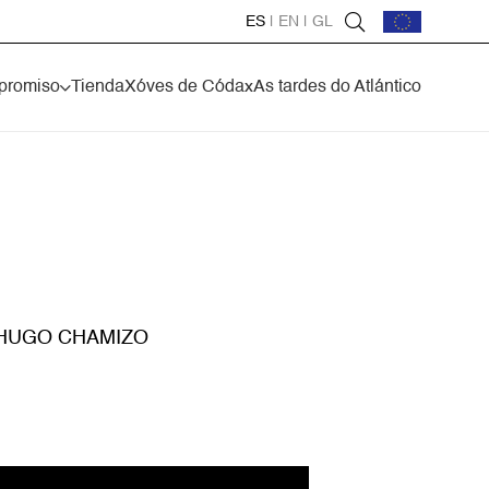
ES
|
EN
|
GL
promiso
Tienda
Xóves de Códax
As tardes do Atlántico
 HUGO CHAMIZO