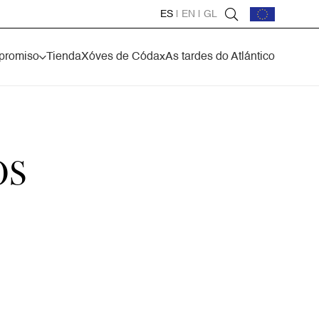
ES
|
EN
|
GL
promiso
Tienda
Xóves de Códax
As tardes do Atlántico
OS