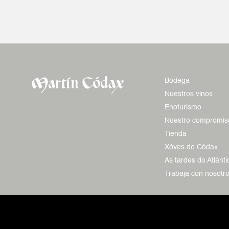
Bodega
Nuestros vinos
Enoturismo
Nuestro compromis
Tienda
Xóves de Códax
As tardes do Atlánti
Trabaja con nosotr