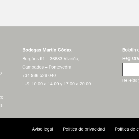
Boletín 
Bodegas Martín Códax
Regístr
Burgáns 91 – 36633 Vilariño,
Cambados – Pontevedra
o
+34 986 526 040
He leído
L-S: 10:00 a 14:00 y 17:00 a 20:00
co
os
Aviso legal
Política de privacidad
Política de 