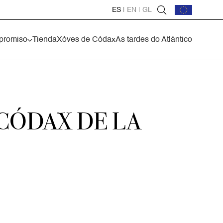
ES
|
EN
|
GL
promiso
Tienda
Xóves de Códax
As tardes do Atlántico
 CÓDAX DE LA