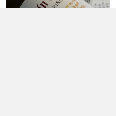
9 DE MARZO DE 2026
Somos reconocidos con el Premio Verema 2025 a
la “Bodega con Mejor Trayectoria”