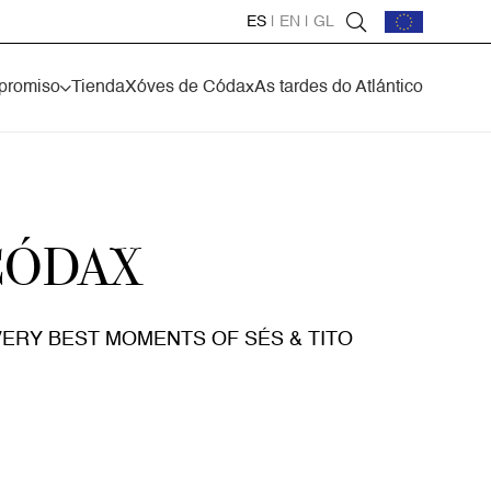
ES
|
EN
|
GL
promiso
Tienda
Xóves de Códax
As tardes do Atlántico
 CÓDAX
ERY BEST MOMENTS OF SÉS & TITO