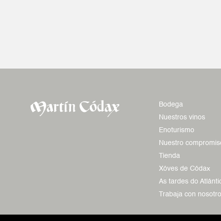
Bodega
Nuestros vinos
Enoturismo
Nuestro compromis
Tienda
Xóves de Códax
As tardes do Atlánti
Trabaja con nosotr