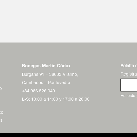
Boletín 
Bodegas Martín Códax
Regístr
Burgáns 91 – 36633 Vilariño,
Cambados – Pontevedra
o
+34 986 526 040
He leído
L-S: 10:00 a 14:00 y 17:00 a 20:00
co
os